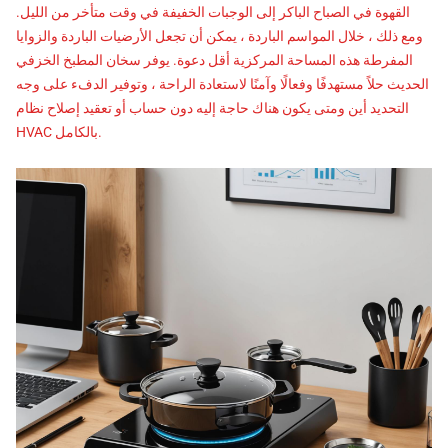
القهوة في الصباح الباكر إلى الوجبات الخفيفة في وقت متأخر من الليل.
ومع ذلك ، خلال المواسم الباردة ، يمكن أن تجعل الأرضيات الباردة والزوايا
المفرطة هذه المساحة المركزية أقل دعوة. يوفر سخان المطبخ الخزفي
الحديث حلاً مستهدفًا وفعالًا وآمنًا لاستعادة الراحة ، وتوفير الدفء على وجه
التحديد أين ومتى يكون هناك حاجة إليه دون حساب أو تعقيد إصلاح نظام
HVAC بالكامل.