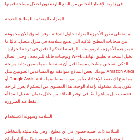
في زاوية الإفطار للتخلص من البقع الباردة دون احتلال مساحة قيمتها.
الميزات المتقدمة للمطابخ الحديثة
لم يتخطى تطور الأجهزة المنزلية حلول التدفئة. يوفر السوق الآن مجموعة
من سخانات المطبخ الذكية التي تدمج بسلاسة في منزل متصل. غالبًا ما
تتميز هذه الأجهزة بالترموستات الرقمية للتحكم الدقيق في درجة الحرارة ،
وتوقيتات قابلة للبرمجة ، وحتى اتصال Wi-Fi. تخيل استخدام تطبيق الهاتف
الذكي لتسخين مطبخك مسبقًا قبل أن تستيقظ ، مما يضمن بداية مريحة
ليومك. بعض النماذج متوافقة مع المساعدين الصوتيين مثل Amazon Alexa
أو Google Assistant ، مما يتيح لك ضبط الإعدادات بأمر صوت بسيط بينما
تكون يديك مشغولة بإعداد الوجبة. هذا المستوى من التحكم لا يعزز الراحة
فحسب ، بل يساهم أيضًا في توفير الطاقة من خلال ضمان تشغيل المدفأة
فقط عند الضرورة.
السلامة وسهولة الاستخدام
السلامة ذات أهمية قصوى في أي مطبخ ، وهي بيئة مليئة بالمخاطر
المحتملة. تم تصميم سخان المطبخ سهل التصميم جيدًا مع آليات أمان