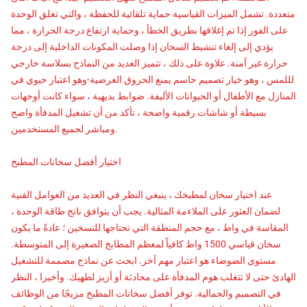
متعددة. تشمل الميزات القياسية حماية تلقائية للحفظة ، والتي تغلق الوحدة
على الفور إذا تم إغلاقها بطريق الخطأ ، وحماية ارتفاع درجة الحرارة ، مما
يؤدي إلى إلغاء تنشيط السخان إذا وصلت المكونات الداخلية إلى درجة
حرارة غير آمنة. علاوة على ذلك ، تتميز العديد من النماذج بسلاسة خارجي
لللمس ، وهو خيار تصميم حاسم يمنع الحروق العرضية-وهو اعتبار حيوي في
المنازل مع الأطفال أو الحيوانات الأليفة. ضوابط بديهية ، سواء كانت أوجهات
بسيطة أو شاشات رقمية واضحة ، تأكد من أن تشغيل المدفأة واضح
ومباشر لجميع المستخدمين.
اختيار أفضل سخانات المطبخ
عند اختيار سخان لمطبخك ، ينبغي النظر في العديد من العوامل الفنية
لضمان العثور على الملاءمة المثالية. يجب أن يتوافق ناتج طاقة الوحدة ،
المقاسة في واط ، مع حجم المنطقة التي تحتاجها للتسخين ؛ عادةً ما يكون
سخان قياسي 1500 واط كافياً لمعظم المطابخ الصغيرة إلى المتوسطة.
مستوى الضوضاء هو اعتبار مهم آخر. ابحث عن نماذج مصممة للتشغيل
الهادئ حتى لا تتغلب هوم المدفأة على محادثة أو أزيز لطهيك. وأخيرا ، النظر
في التصميم والجمالية. توفر أفضل سخانات المطبخ مزيجًا من الوظائف