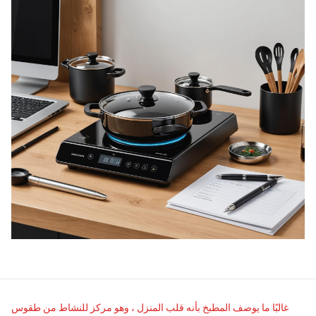
غالبًا ما يوصف المطبخ بأنه قلب المنزل ، وهو مركز للنشاط من طقوس