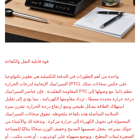
قوة قابلية النقل والكفاءة
واحدة من أهم التطورات في التدفئة التكميلية هي تطوير تكنولوجيا
السيراميك الإيجابية لدرجات الحرارة (PTC). على عكس سخانات سلك
المقاومة التقليدية ، فإن عناصر السيراميك PTC تنظم ذاتيا. مع وصولها إلى
درجة حرارة محددة مسبقًا ، تزداد مقاومتها الكهربائية ، مما يؤدي إلى تقليل
استهلاك الطاقة بشكل طبيعي ومنع ارتفاع درجة الحرارة. تقترن ميزة
السلامة المتأصلة هذه بكفاءة ملحوظة. تتفوق سخانات السيراميك
المحمولة في تحويل الكهرباء إلى حرارة مركزة ، وتدفئة لك والأشياء من
حولك بسرعة. يجعل تصميمها المدمج وخفيف الوزن سخانًا مثاليًا للمساحة
الصغيرة لبيئات المطبخ ، ويوضع بسهولة على كونترتوب ، أو تحت مكتب ، أو