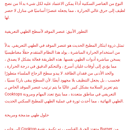
النوع من العناصر السكنية أداءً يمكن الاعتماد عليه لكل شيء بدءًا من نضج
لطيف إلى حرق عالي الحرارة ، مما يجعله عنصرًا أساسيًا في منازل لا حصر
لها.
التطور الأنيق: عنصر الموقد لأسطح الطهي التعريفية
تمثل ذروة ابتكار المطبخ الحديث هو عنصر الموقد في الطهي التعريفي. بدلاً
من استخدام الحرارة المباشرة ، يولد هذا النظام المتقدم حقلًا مغناطيسيًا
يسخن مباشرة أدوات الطهي نفسها. هذه الطريقة فعالة بشكل لا يصدق ،
مما يؤدي إلى أوقات غليان أسرع ، والتحكم الدقيق في درجة الحرارة ،
والحد الأدنى من فقدان الطاقة. لا يبدو سطح الزجاج الملساء متطورًا
فحسب ، بل يجعل التنظيف بلا مجهود أيضًا. لأن السطح يبقى باردًا نسبيًا ،
يتم تعزيز السلامة بشكل كبير. غالبًا ما يتم ترتيب عنصر الموقد الخاص بـ
Cooktops التعريفي في مناطق متعددة ، مما يتيح تعدد المهام ومرونة
الطهي النهائية ، مما أحدث ثورة في عملية الطهي للمطبخ السكني الحديث.
حلول طهي مدمجة ومريحة
إلى جانب Cooktop متعدد الحرق القياسي ، تم تكييف تقنية Burner من