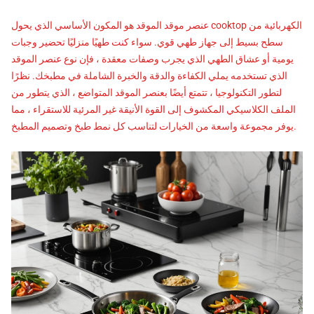
عنصر موقد الموقد هو المكون الأساسي الذي يحول cooktop الكهربائية من
سطح بسيط إلى جهاز طهي قوي. سواء كنت طهيًا منزليًا تحضير وجبات
يومية أو عشاق الطهي الذي يجرب وصفات معقدة ، فإن نوع عنصر الموقد
الذي تستخدمه يملي الكفاءة والدقة والخبرة الشاملة في مطبخك. نظرًا
لتطور التكنولوجيا ، تتمتع أيضًا بعنصر الموقد المتواضع ، الذي يتطور من
الملف الكلاسيكي المكشوف إلى القوة الأنيقة غير المرئية للاستقراء ، مما
يوفر مجموعة واسعة من الخيارات لتناسب كل نمط طبخ وتصميم المطبخ.