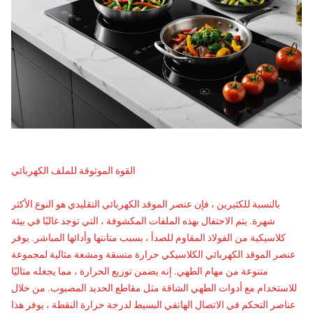
القوة الموثوقة للملف الكهربائي
بالنسبة للكثيرين ، فإن عنصر الموقد الكهربائي التقليدي هو النوع الأكثر
شهرة. يتم الاحتفال بهذه الملفات المكشوفة ، التي توجد غالبًا في بيئة
كلاسيكية من الفولاذ المقاوم للصدأ ، بسبب متانتها وأدائها المباشر. يوفر
عنصر الموقد الكهربائي الكلاسيكي حرارة متسقة ومشعة مثالية لمجموعة
متنوعة من مهام الطهي. إنه يضمن توزيع الحرارة ، مما يجعله مثاليًا
للاستخدام مع أدوات الطهي الشاقة مثل مقاطع الحديد المصبوب. من خلال
عناصر التحكم في الاتصال الهاتفي البسيط لدرجة حرارة النقطة ، يوفر هذا