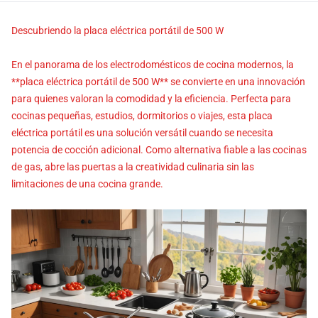
Descubriendo la placa eléctrica portátil de 500 W
En el panorama de los electrodomésticos de cocina modernos, la
**placa eléctrica portátil de 500 W** se convierte en una innovación
para quienes valoran la comodidad y la eficiencia. Perfecta para
cocinas pequeñas, estudios, dormitorios o viajes, esta placa
eléctrica portátil es una solución versátil cuando se necesita
potencia de cocción adicional. Como alternativa fiable a las cocinas
de gas, abre las puertas a la creatividad culinaria sin las
limitaciones de una cocina grande.