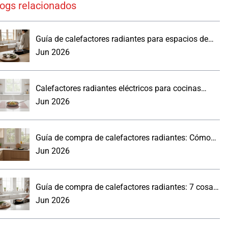
logs relacionados
Guía de calefactores radiantes para espacios de
trabajo reales
Jun 2026
Calefactores radiantes eléctricos para cocinas
modernas: lo que los compradores deben saber.
Jun 2026
Guía de compra de calefactores radiantes: Cómo
elegir un panel de pared para la cocina
Jun 2026
Guía de compra de calefactores radiantes: 7 cosas
prácticas que debes saber
Jun 2026