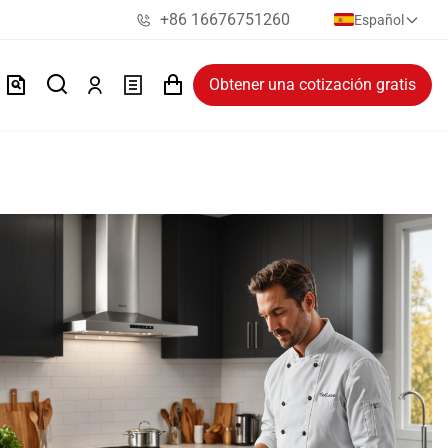
+86 16676751260
Español
Obtener una cotización gratis