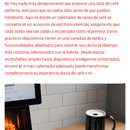
No hay nada más decepcionante que preparar una taza de café
perfecta, solo para que se vuelva tibio antes de que puedas
terminarlo. Aquí es donde un calentador de tazas de café se
convierte en un accesorio de escritorio esencial, asegurando que
cada sorbo sea tan cálido y encantador como el primero. Estos
prácticos dispositivos vienen en una variedad de estilos y
funcionalidades, diseñados para resolver uno de los problemas
más comunes relacionados con la bebida. Desde placas
enchufables simples hasta dispositivos inteligentes sofisticados,
encontrar el más calentador adecuado puede transformar
completamente su experiencia diaria de café o té.