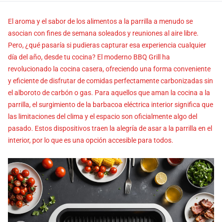
El aroma y el sabor de los alimentos a la parrilla a menudo se
asocian con fines de semana soleados y reuniones al aire libre.
Pero, ¿qué pasaría si pudieras capturar esa experiencia cualquier
día del año, desde tu cocina? El moderno BBQ Grill ha
revolucionado la cocina casera, ofreciendo una forma conveniente
y eficiente de disfrutar de comidas perfectamente carbonizadas sin
el alboroto de carbón o gas. Para aquellos que aman la cocina a la
parrilla, el surgimiento de la barbacoa eléctrica interior significa que
las limitaciones del clima y el espacio son oficialmente algo del
pasado. Estos dispositivos traen la alegría de asar a la parrilla en el
interior, por lo que es una opción accesible para todos.