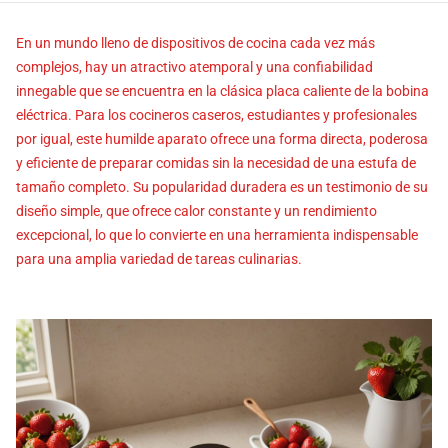
En un mundo lleno de dispositivos de cocina cada vez más
complejos, hay un atractivo atemporal y una confiabilidad
innegable que se encuentra en la clásica placa caliente de la bobina
eléctrica. Para los cocineros caseros, estudiantes y profesionales
por igual, este humilde aparato ofrece una forma directa, poderosa
y eficiente de preparar comidas sin la necesidad de una estufa de
tamaño completo. Su popularidad duradera es un testimonio de su
diseño simple, que ofrece calor constante y un rendimiento
excepcional, lo que lo convierte en una herramienta indispensable
para una amplia variedad de tareas culinarias.