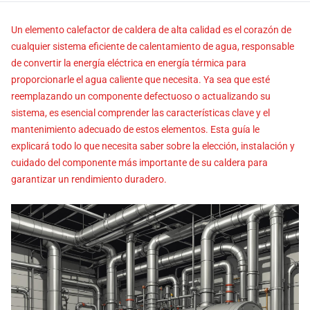
Un elemento calefactor de caldera de alta calidad es el corazón de
cualquier sistema eficiente de calentamiento de agua, responsable
de convertir la energía eléctrica en energía térmica para
proporcionarle el agua caliente que necesita. Ya sea que esté
reemplazando un componente defectuoso o actualizando su
sistema, es esencial comprender las características clave y el
mantenimiento adecuado de estos elementos. Esta guía le
explicará todo lo que necesita saber sobre la elección, instalación y
cuidado del componente más importante de su caldera para
garantizar un rendimiento duradero.