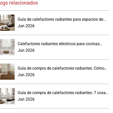
logs relacionados
Guía de calefactores radiantes para espacios de
trabajo reales
Jun 2026
Calefactores radiantes eléctricos para cocinas
modernas: lo que los compradores deben saber.
Jun 2026
Guía de compra de calefactores radiantes: Cómo
elegir un panel de pared para la cocina
Jun 2026
Guía de compra de calefactores radiantes: 7 cosas
prácticas que debes saber
Jun 2026