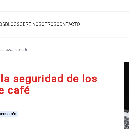
OS
BLOG
SOBRE NOSOTROS
CONTACTO
 de tazas de café
 la seguridad de los
e café
nformación