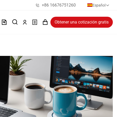
+86 16676751260
Español
Obtener una cotización gratis