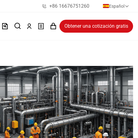
+86 16676751260
Español
Obtener una cotización gratis