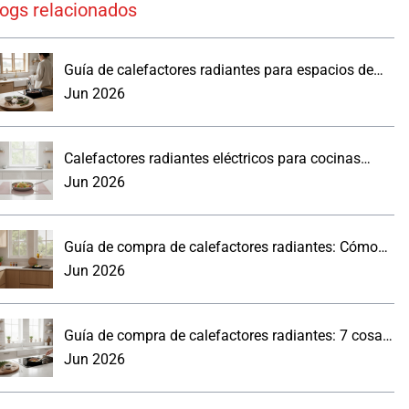
logs relacionados
Guía de calefactores radiantes para espacios de
trabajo reales
Jun 2026
Calefactores radiantes eléctricos para cocinas
modernas: lo que los compradores deben saber.
Jun 2026
Guía de compra de calefactores radiantes: Cómo
elegir un panel de pared para la cocina
Jun 2026
Guía de compra de calefactores radiantes: 7 cosas
prácticas que debes saber
Jun 2026