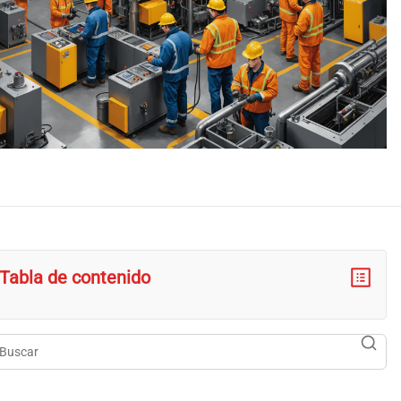
Tabla de contenido
scar
searc