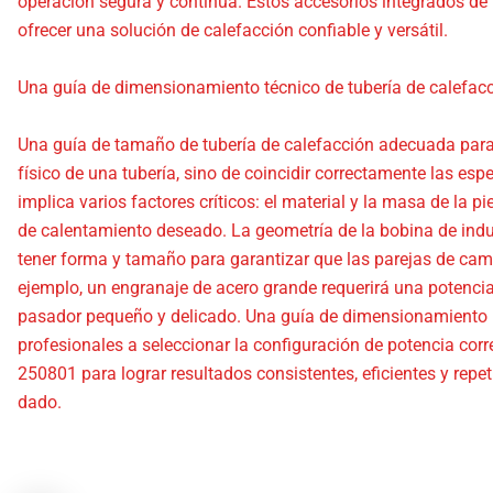
operación segura y continua. Estos accesorios integrados de 
ofrecer una solución de calefacción confiable y versátil.
Una guía de dimensionamiento técnico de tubería de calefac
Una guía de tamaño de tubería de calefacción adecuada para 
físico de una tubería, sino de coincidir correctamente las esp
implica varios factores críticos: el material y la masa de la pi
de calentamiento deseado. La geometría de la bobina de indu
tener forma y tamaño para garantizar que las parejas de cam
ejemplo, un engranaje de acero grande requerirá una potencia
pasador pequeño y delicado. Una guía de dimensionamiento in
profesionales a seleccionar la configuración de potencia corr
250801 para lograr resultados consistentes, eficientes y repe
dado.