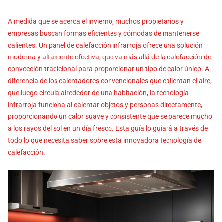
A medida que se acerca el invierno, muchos propietarios y
empresas buscan formas eficientes y cómodas de mantenerse
calientes. Un panel de calefacción infrarroja ofrece una solución
moderna y altamente efectiva, que va más allá de la calefacción de
convección tradicional para proporcionar un tipo de calor único. A
diferencia de los calentadores convencionales que calientan el aire,
que luego circula alrededor de una habitación, la tecnología
infrarroja funciona al calentar objetos y personas directamente,
proporcionando un calor suave y consistente que se parece mucho
a los rayos del sol en un día fresco. Esta guía lo guiará a través de
todo lo que necesita saber sobre esta innovadora tecnología de
calefacción.