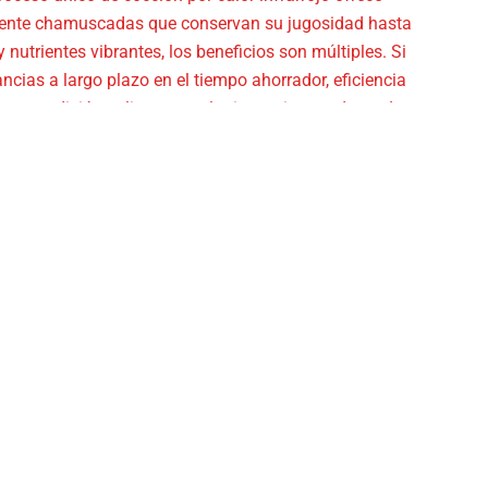
amente chamuscadas que conservan su jugosidad hasta
utrientes vibrantes, los beneficios son múltiples. Si
ancias a largo plazo en el tiempo ahorrador, eficiencia
ea una adición valiosa a cualquier cocina moderna. La
ndo que pase más tiempo disfrutando de deliciosas
cina infrarroja realmente significa entrar en el futuro