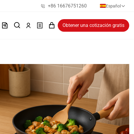
+86 16676751260
Español
Obtener una cotización gratis