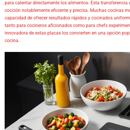
para calentar directamente los alimentos. Esta transferencia 
cocción notablemente eficiente y precisa. Muchas cocinas m
capacidad de ofrecer resultados rápidos y cocinados uniform
tanto para cocineros aficionados como para chefs experiment
innovadora de estas placas los convierten en una opción pop
cocina.