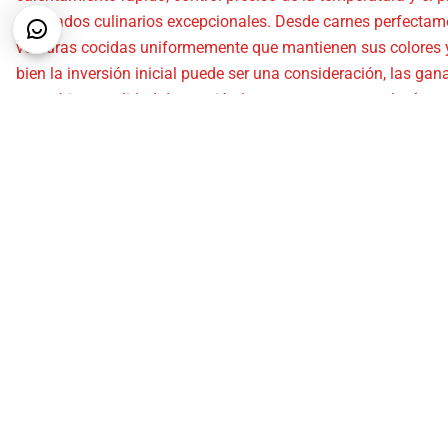
resultados culinarios excepcionales. Desde carnes perfect
verduras cocidas uniformemente que mantienen sus colores y n
bien la inversión inicial puede ser una consideración, las gan
energética y calidad de cocción hacen que esta tecnología s
facilidad de mantenimiento se suma a su atractivo, asegura
comidas y menos tiempo en la limpieza. Elegir una placa de co
de las experiencias culinarias en el hogar.