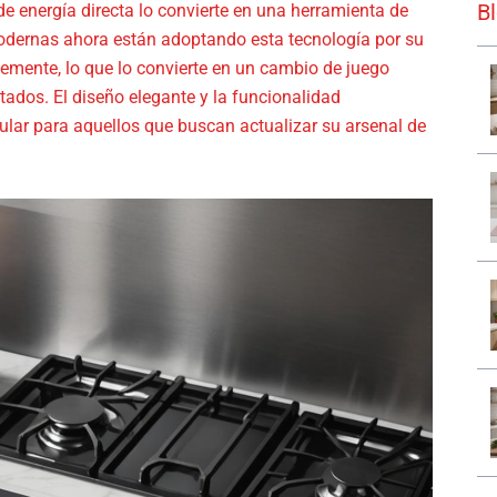
B
de energía directa lo convierte en una herramienta de
odernas ahora están adoptando esta tecnología por su
emente, lo que lo convierte en un cambio de juego
ados. El diseño elegante y la funcionalidad
ular para aquellos que buscan actualizar su arsenal de