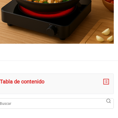
Tabla de contenido
scar
searc