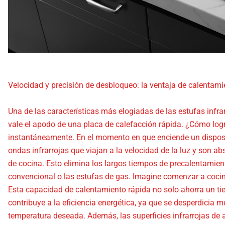
Velocidad y precisión de desbloqueo: la ventaja de calentami
Una de las características más elogiadas de las estufas infrar
vale el apodo de una placa de calefacción rápida. ¿Cómo logra
instantáneamente. En el momento en que enciende un disposit
ondas infrarrojas que viajan a la velocidad de la luz y son ab
de cocina. Esto elimina los largos tiempos de precalentamie
convencional o las estufas de gas. Imagine comenzar a coci
Esta capacidad de calentamiento rápida no solo ahorra un ti
contribuye a la eficiencia energética, ya que se desperdicia 
temperatura deseada. Además, las superficies infrarrojas de a