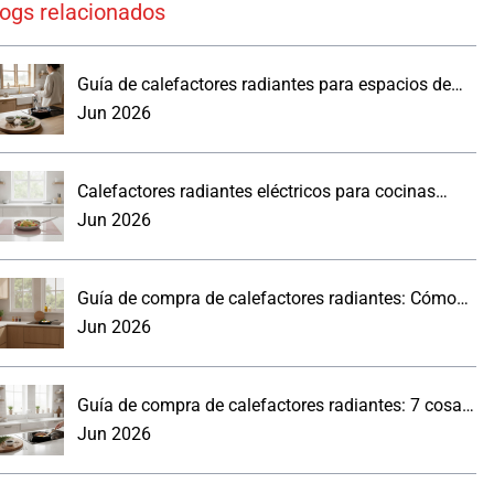
logs relacionados
Guía de calefactores radiantes para espacios de
trabajo reales
Jun 2026
Calefactores radiantes eléctricos para cocinas
modernas: lo que los compradores deben saber.
Jun 2026
Guía de compra de calefactores radiantes: Cómo
elegir un panel de pared para la cocina
Jun 2026
Guía de compra de calefactores radiantes: 7 cosas
prácticas que debes saber
Jun 2026