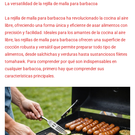
La versatilidad de la rejilla de malla para barbacoa
La rejilla de malla para barbacoa ha revolucionado la cocina al aire
libre, ofreciendo una forma única y eficiente de asar alimentos con
precisión y facilidad. Ideales para los amantes de la cocina al aire
libre, las rejillas de malla para barbacoa ofrecen una superficie de
cocción robusta y versátil que permite preparar todo tipo de
alimentos, desde salchichas y verduras hasta sustanciosos filetes
tomahawk. Para comprender por qué son indispensables en
cualquier barbacoa, primero hay que comprender sus
características principales.