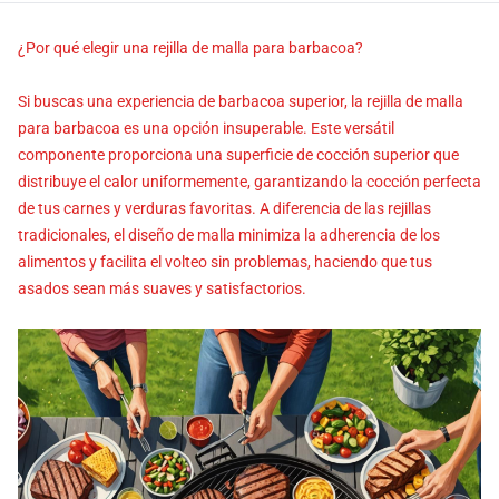
¿Por qué elegir una rejilla de malla para barbacoa?
Si buscas una experiencia de barbacoa superior, la rejilla de malla
para barbacoa es una opción insuperable. Este versátil
componente proporciona una superficie de cocción superior que
distribuye el calor uniformemente, garantizando la cocción perfecta
de tus carnes y verduras favoritas. A diferencia de las rejillas
tradicionales, el diseño de malla minimiza la adherencia de los
alimentos y facilita el volteo sin problemas, haciendo que tus
asados sean más suaves y satisfactorios.