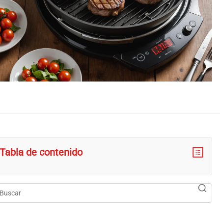
Tabla de contenido
scar
searc