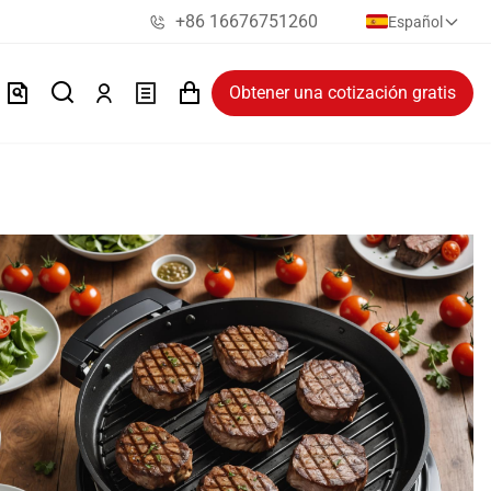
+86 16676751260
Español
Obtener una cotización gratis