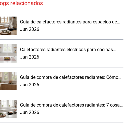
logs relacionados
Guía de calefactores radiantes para espacios de
trabajo reales
Jun 2026
Calefactores radiantes eléctricos para cocinas
modernas: lo que los compradores deben saber.
Jun 2026
Guía de compra de calefactores radiantes: Cómo
elegir un panel de pared para la cocina
Jun 2026
Guía de compra de calefactores radiantes: 7 cosas
prácticas que debes saber
Jun 2026