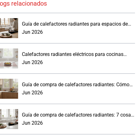
logs relacionados
Guía de calefactores radiantes para espacios de
trabajo reales
Jun 2026
Calefactores radiantes eléctricos para cocinas
modernas: lo que los compradores deben saber.
Jun 2026
Guía de compra de calefactores radiantes: Cómo
elegir un panel de pared para la cocina
Jun 2026
Guía de compra de calefactores radiantes: 7 cosas
prácticas que debes saber
Jun 2026