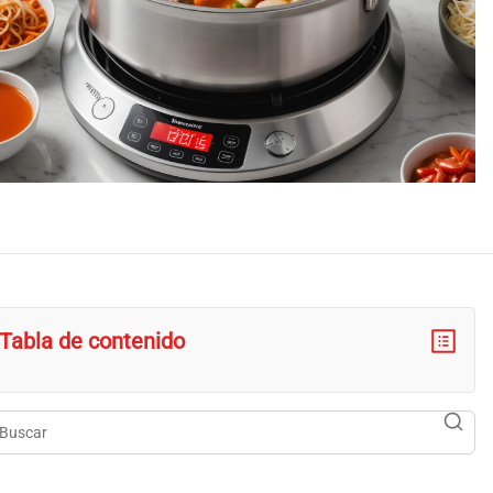
Tabla de contenido
scar
searc