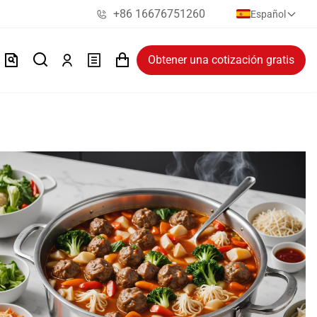
+86 16676751260
Español
Obtener una cotización gratis