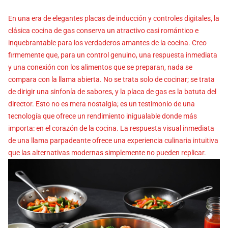
En una era de elegantes placas de inducción y controles digitales, la
clásica cocina de gas conserva un atractivo casi romántico e
inquebrantable para los verdaderos amantes de la cocina. Creo
firmemente que, para un control genuino, una respuesta inmediata
y una conexión con los alimentos que se preparan, nada se
compara con la llama abierta. No se trata solo de cocinar; se trata
de dirigir una sinfonía de sabores, y la placa de gas es la batuta del
director. Esto no es mera nostalgia; es un testimonio de una
tecnología que ofrece un rendimiento inigualable donde más
importa: en el corazón de la cocina. La respuesta visual inmediata
de una llama parpadeante ofrece una experiencia culinaria intuitiva
que las alternativas modernas simplemente no pueden replicar.