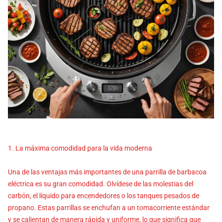
1. La máxima comodidad para la vida moderna
Una de las ventajas más importantes de una parrilla de barbacoa
eléctrica es su gran comodidad. Olvídese de las molestias del
carbón, el líquido para encendedores o los tanques pesados de
propano. Estas parrillas se enchufan a un tomacorriente estándar
y se calientan de manera rápida y uniforme, lo que significa que