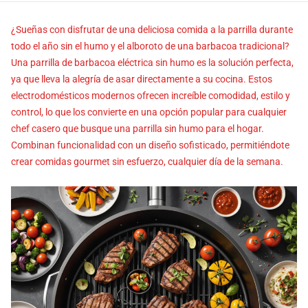
¿Sueñas con disfrutar de una deliciosa comida a la parrilla durante
todo el año sin el humo y el alboroto de una barbacoa tradicional?
Una parrilla de barbacoa eléctrica sin humo es la solución perfecta,
ya que lleva la alegría de asar directamente a su cocina. Estos
electrodomésticos modernos ofrecen increíble comodidad, estilo y
control, lo que los convierte en una opción popular para cualquier
chef casero que busque una parrilla sin humo para el hogar.
Combinan funcionalidad con un diseño sofisticado, permitiéndote
crear comidas gourmet sin esfuerzo, cualquier día de la semana.