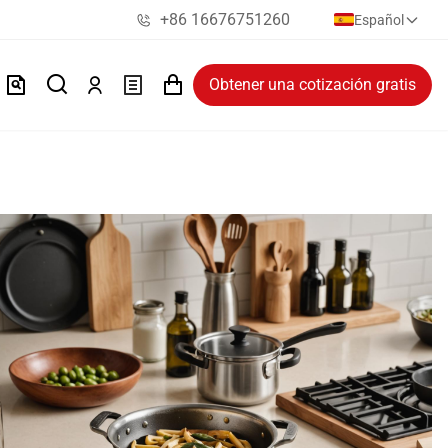
+86 16676751260
Español
Obtener una cotización gratis