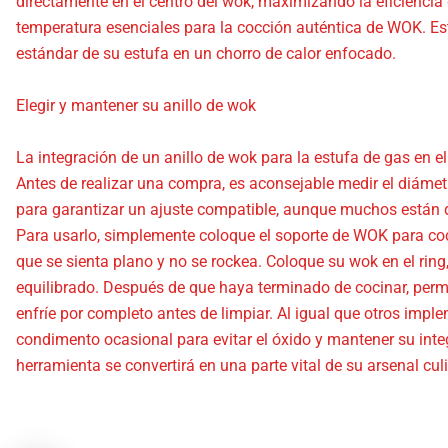
directamente en el centro del wok, maximizando la eficiencia
temperatura esenciales para la cocción auténtica de WOK. Es
estándar de su estufa en un chorro de calor enfocado.
Elegir y mantener su anillo de wok
La integración de un anillo de wok para la estufa de gas en el
Antes de realizar una compra, es aconsejable medir el diámetr
para garantizar un ajuste compatible, aunque muchos están 
Para usarlo, simplemente coloque el soporte de WOK para c
que se sienta plano y no se rockea. Coloque su wok en el rin
equilibrado. Después de que haya terminado de cocinar, permi
enfríe por completo antes de limpiar. Al igual que otros impl
condimento ocasional para evitar el óxido y mantener su int
herramienta se convertirá en una parte vital de su arsenal culi