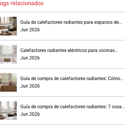
logs relacionados
Guía de calefactores radiantes para espacios de
trabajo reales
Jun 2026
Calefactores radiantes eléctricos para cocinas
modernas: lo que los compradores deben saber.
Jun 2026
Guía de compra de calefactores radiantes: Cómo
elegir un panel de pared para la cocina
Jun 2026
Guía de compra de calefactores radiantes: 7 cosas
prácticas que debes saber
Jun 2026