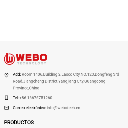
Add:
Room 1406,Building 2,Easco City,NO.123,Dongfeng 3rd
Road,Jiangcheng District,Yangjiang City,Guangdong
Province,China.
Tel:
+86 16676751260
Correo electrónico
:
info@webotech.cn
PRODUCTOS