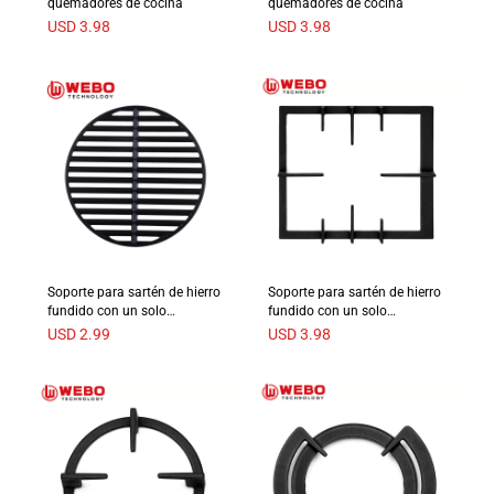
quemadores de cocina
quemadores de cocina
USD
3.98
USD
3.98
Soporte para sartén de hierro
Soporte para sartén de hierro
fundido con un solo
fundido con un solo
quemador
quemador
USD
2.99
USD
3.98