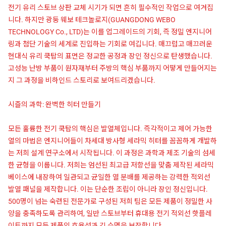
전기 유리 스토브 상판 교체 시기가 되면 흔히 필수적인 작업으로 여겨집
니다. 하지만 광둥 웨보 테크놀로지(GUANGDONG WEBO
TECHNOLOGY Co., LTD)는 이를 업그레이드의 기회, 즉 정밀 엔지니어
링과 첨단 기술의 세계로 진입하는 기회로 여깁니다. 매끄럽고 매끄러운
현대식 유리 쿡탑의 표면은 정교한 공정과 장인 정신으로 탄생했습니다.
고성능 난방 부품이 원자재부터 주방의 핵심 부품까지 어떻게 만들어지는
지 그 과정을 비하인드 스토리로 보여드리겠습니다.
시즐의 과학: 완벽한 히터 만들기
모든 훌륭한 전기 쿡탑의 핵심은 발열체입니다. 즉각적이고 제어 가능한
열의 마법은 엔지니어들이 차세대 방사형 세라믹 히터를 꼼꼼하게 개발하
는 저희 설계 연구소에서 시작됩니다. 이 과정은 과학과 제조 기술의 섬세
한 균형을 이룹니다. 저희는 엄선된 최고급 저항선을 맞춤 제작된 세라믹
베이스에 내장하여 일관되고 균일한 열 분배를 제공하는 강력한 적외선
발열 패널을 제작합니다. 이는 단순한 조립이 아니라 장인 정신입니다.
500명이 넘는 숙련된 전문가로 구성된 저희 팀은 모든 제품이 정밀한 사
양을 충족하도록 관리하여, 일반 스토브부터 휴대용 전기 적외선 핫플레
이트까지 모든 제품의 효율성과 긴 수명을 보장합니다.