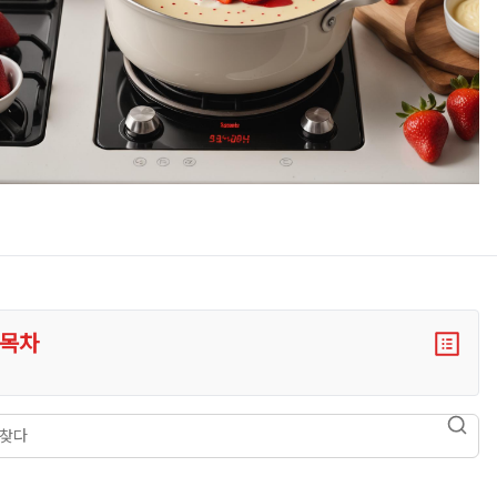
목차
다
searc