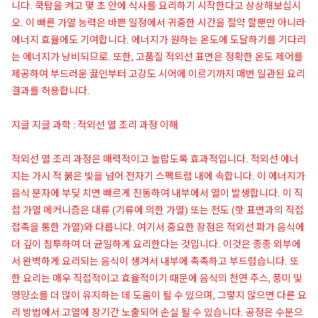
니다. 쿡탑을 켜고 몇 초 안에 식사를 요리하기 시작한다고 상상해보십시
오. 이 빠른 가열 능력은 바쁜 일정에서 귀중한 시간을 절약 할뿐만 아니라
에너지 효율에도 기여합니다. 에너지가 원하는 온도에 도달하기를 기다리
는 에너지가 낭비되므로. 또한, 고품질 적외선 표면은 정확한 온도 제어를
제공하여 부드러운 끓인부터 고강도 시어에 이르기까지 매번 일관된 요리
결과를 허용합니다.
지글 지글 과학 : 적외선 열 조리 과정 이해
적외선 열 조리 과정은 매력적이고 놀랍도록 효과적입니다. 적외선 에너
지는 가시 적 붉은 빛을 넘어 전자기 스펙트럼 내에 속합니다. 이 에너지가
음식 분자에 부딪 치면 빠르게 진동하여 내부에서 열이 발생합니다. 이 직
접 가열 메커니즘은 대류 (기류에 의한 가열) 또는 전도 (핫 표면과의 직접
접촉을 통한 가열)와 다릅니다. 여기서 중요한 장점은 적외선 파가 음식에
더 깊이 침투하여 더 균일하게 요리한다는 것입니다. 이것은 종종 외부에
서 완벽하게 요리되는 음식이 생겨서 내부에 촉촉하고 부드럽습니다. 또
한 요리는 매우 직접적이고 효율적이기 때문에 음식의 천연 주스, 풍미 및
영양소를 더 많이 유지하는 데 도움이 될 수 있으며, 그렇지 않으면 다른 요
리 방법에서 고열에 장기간 노출되어 손실 될 수 있습니다. 공정은 수분으