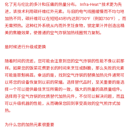
化了无与伦比的多汁和压痛的热量分布。 Infra-Heat™技术更为先
进，该技术利用碳纤维红外元素。与旧的电气线圈缓慢而不均匀地
加热不同，碳纤维可以在短短45秒内达到750°F（例如750°F），而
无需预热。这种红外系统从内而外烹饪食物，锁定果汁并创造出精
美的焦糖效果，使普通的空气炸锅加热线圈努力复制。
是时候进行升级或更换
随着时间的流逝，您可能会注意到您的空气炸锅的性能不像以前那
样。如果您的饭菜花费更长的时间来烹饪或酥脆，那么失败的元素
可能是罪魁祸首。幸运的是，找到空气炸锅的替换加热元件通常可
以将您的设备恢复到以前的荣耀。选择替代品时，至关重要的是选
择一个可以提供最佳烹饪所需的一致，强大的热量的高质量组件。
选择用于空气炸锅的优质替代加热元件，不仅可以解决问题，而且
可以升级机器的性能，从而确保您回到享受高效的空气煎炸式加
热。
为什么您的加热元素很重要