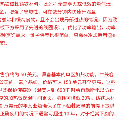
热铁磁性铸铁材料。此过程无需明火或低效的燃气灶，
合金，增强了导热性，可在数分钟内快速升温至
更快地煮沸和慢炖食物，且不会出现局部过热的情况，因为致
板下方采用了先进的线圈设计，优化了功率输出，功率
烤的各种烹饪需求。维护保养也很简单，只需在冷却后用湿布
积。
价约为 50 美元，具备基本的单区加热功能，并兼容
限公司的丰富产品线，价格可达 150 美元甚至更高，这些
过热保护传感器（温度达到 600°F 时会自动断电以防止
较厚的加热板保温时间更长，能耗可降低 20%。铸铁原材
00 万美元的年营业额确保了在不牺牲质量的前提下提供
确使用的情况下通常可超过 10 年，对于经常下厨的