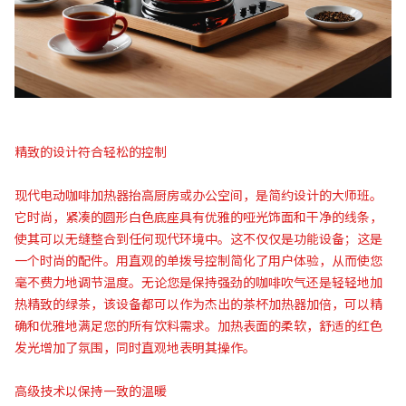
精致的设计符合轻松的控制
现代电动咖啡加热器抬高厨房或办公空间，是简约设计的大师班。
它时尚，紧凑的圆形白色底座具有优雅的哑光饰面和干净的线条，
使其可以无缝整合到任何现代环境中。这不仅仅是功能设备；这是
一个时尚的配件。用直观的单拨号控制简化了用户体验，从而使您
毫不费力地调节温度。无论您是保持强劲的咖啡吹气还是轻轻地加
热精致的绿茶，该设备都可以作为杰出的茶杯加热器加倍，可以精
确和优雅地满足您的所有饮料需求。加热表面的柔软，舒适的红色
发光增加了氛围，同时直观地表明其操作。
高级技术以保持一致的温暖