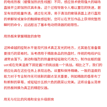
的电线热板（缓慢加热抗性线圈）不同，感应技术使用强大的磁场
直接并立即加热炊具本身。这个过程导致令人难以置信的快速，甚
至有效的能量传递。通过在光滑，易于清洁的玻璃表面上进行直观
的单脚架或复杂的触摸敏感控制，您可以在烹饪作品上获得完整而
瞬时的命令，远远超出了基本电动燃烧器的局限性。
用热板来掌握精致的食物
这种卓越的控制水平是现代技术真正发光的地方，尤其是在准备需
要技巧的菜肴时。当考虑用于精致食品的热盘时，传统的电线炉灶
通常会落下。波动和强烈的热量使轻轻融化巧克力，制作丝般的蛋
ust或在完美温度下固定酱汁的挑战是一个挑战。相比之下，我们的
感应灶具在这些任务上表现出色。设置和保持精确，一致的温度的
能力对于专业制作无可挑剔的甜点至关重要，例如精致的香草布丁
和新鲜的草莓，或轻轻炒五颜六色的蔬菜以完美。这将设备从简单
的热板转换为真正的精密仪器。
用无与伦比的风格和安全升级厨房