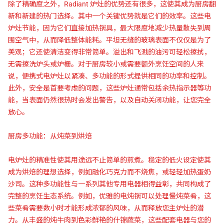
除了精确度之外，Radiant 炉灶的优势还有很多，这使其成为厨房翻
新和新建的热门选择。其中一个关键优势就是它们的效率。这些电
炉灶节能，因为它们直接加热锅具，最大限度地减少热量散失到周
围空气中，从而降低整体能耗。平坦无缝的玻璃表面不仅仅是为了
美观；它还使清洁变得非常简单。溢出和飞溅的油污可轻松擦拭，
无需擦洗炉头或炉栅。对于厨房较小或需要额外烹饪空间的人来
说，便携式电炉灶以紧凑、多功能的形式提供相同的功率和控制。
此外，安全是首要考虑的问题，这些炉灶通常包括余热指示器等功
能，当表面仍然很热时会发出警告，以及自动关闭功能，让您完全
放心。
厨房多功能：从炖菜到烘焙
电炉灶的精准性使其用途远不止简单的煎煮。稳定的低火设定使其
成为烘焙的理想选择，例如融化巧克力而不烧焦，或轻轻加热蛋奶
沙司。这种多功能性与一系列其他专用电器相得益彰，共同构成了
完整的烹饪生态系统。例如，优雅的电炖锅可以处理慢炖菜肴，这
些菜肴需要数小时才能形成浓郁的风味，从而释放您主炉灶的潜
力。从丰盛的炖牛肉到色彩鲜艳的什锦蔬菜，这些配套电器与您的