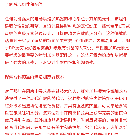
了解核心组件和配件
任何功能强大的电动烘焙加热器的核心都位于其加热元件。该组件
是驱动性能的引擎，其设计直接影响您的烹饪结果。经常使用U形或
盘绕的高级元素经过设计，可提供均匀有效的热分布。这种偶数的
热量对于实现了理想的饰面至关重要 - 外面艰难，内部湿润可口。对
于DIY厨房爱好者或需要升级现有设备的人来说，高性能加热元素是
要考虑的最重要的烤制加热器配件之一。这些元素为灼热和烘烤提
供了强大的功率，同时设计出耐用性和能源效率。
探索现代的室内烘焙加热器技术
对于那些在厨房中寻求最先进技术的人，红外加热板为传统加热方
法提供了一种现代有效的替代品。这种类型的室内烘焙加热器使用
红外技术迅速均匀地烹饪食物，并具有强烈的热量，可以穿透食物
以锁定风味和水分。该方法对于在肉类和蔬菜上获得完美的金棕色
效果特别有效。红外加热器通常是时尚，时尚且紧凑的，使其非常
适合当代厨房，在那里既有美学和高性能。它们代表着无火焰烹饪
技术迈出的重要一步，为挑剔的家庭厨师提供了精确和便利性。