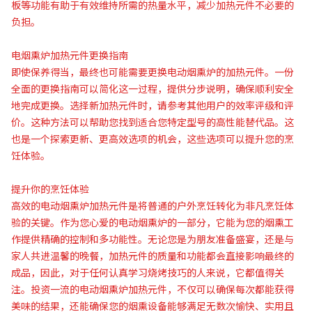
板等功能有助于有效维持所需的热量水平，减少加热元件不必要的
负担。
电烟熏炉加热元件更换指南
即使保养得当，最终也可能需要更换电动烟熏炉的加热元件。一份
全面的更换指南可以简化这一过程，提供分步说明，确保顺利安全
地完成更换。选择新加热元件时，请参考其他用户的效率评级和评
价。这种方法可以帮助您找到适合您特定型号的高性能替代品。这
也是一个探索更新、更高效选项的机会，这些选项可以提升您的烹
饪体验。
提升你的烹饪体验
高效的电动烟熏炉加热元件是将普通的户外烹饪转化为非凡烹饪体
验的关键。作为您心爱的电动烟熏炉的一部分，它能为您的烟熏工
作提供精确的控制和多功能性。无论您是为朋友准备盛宴，还是与
家人共进温馨的晚餐，加热元件的质量和功能都会直接影响最终的
成品，因此，对于任何认真学习烧烤技巧的人来说，它都值得关
注。投资一流的电动烟熏炉加热元件，不仅可以确保每次都能获得
美味的结果，还能确保您的烟熏设备能够满足无数次愉快、实用且