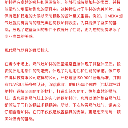
炉排拥有卓越的吸热和保温性能，能够形成持续加热的表面，并将
能量均匀地辐射到您的厨具中。这种特性对于牛排的完美煎烤，或
保持温和稳定的火候以烹制精致的酱汁至关重要。例如，OMEKA 燃
气灶就拥有宽阔的哑光黑色铸铁炉排表面，为其提供了坚实的基
础，展现了这些坚固的部件不仅提升了性能，更为您的厨房增添了
专业高端的美感。
现代燃气器具的品质标志
在当今市场上，燃气灶炉排的质量通常直接体现了其整体品质。投
资优质耐用部件的制造商，体现了对耐用性和性能的承诺。像广东
伟博科技有限公司这样的公司，严格遵循ISO 9001管理标准，并拥
有TUV和UL等多项认证，深谙此道。他们为每个部件（包括燃气灶
炉排）选择坚固耐用的材料，打造出经久耐用、性能卓越的燃气
灶。当您看到燃气灶上的实心铸铁炉排时，您可以确信整台燃气灶
都倾注了同样的精益求精精神。所以，下次购买燃气灶时，请务必
仔细查看炉排。它们不仅仅是放置锅具的支架，更是您烹制每一顿
美味佳肴的基础。