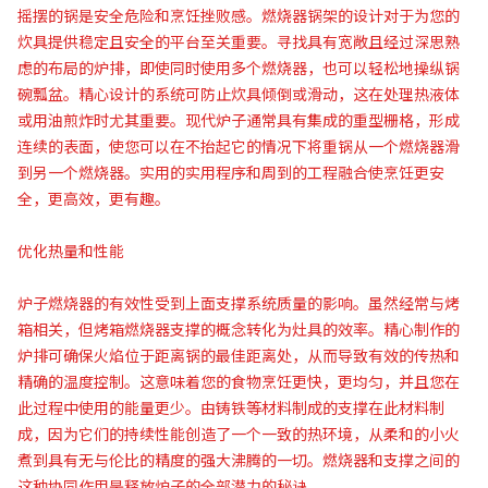
摇摆的锅是安全危险和烹饪挫败感。燃烧器锅架的设计对于为您的
炊具提供稳定且安全的平台至关重要。寻找具有宽敞且经过深思熟
虑的布局的炉排，即使同时使用多个燃烧器，也可以轻松地操纵锅
碗瓢盆。精心设计的系统可防止炊具倾倒或滑动，这在处理热液体
或用油煎炸时尤其重要。现代炉子通常具有集成的重型栅格，形成
连续的表面，使您可以在不抬起它的情况下将重锅从一个燃烧器滑
到另一个燃烧器。实用的实用程序和周到的工程融合使烹饪更安
全，更高效，更有趣。
优化热量和性能
炉子燃烧器的有效性受到上面支撑系统质量的影响。虽然经常与烤
箱相关，但烤箱燃烧器支撑的概念转化为灶具的效率。精心制作的
炉排可确保火焰位于距离锅的最佳距离处，从而导致有效的传热和
精确的温度控制。这意味着您的食物烹饪更快，更均匀，并且您在
此过程中使用的能量更少。由铸铁等材料制成的支撑在此材料制
成，因为它们的持续性能创造了一个一致的热环境，从柔和的小火
煮到具有无与伦比的精度的强大沸腾的一切。燃烧器和支撑之间的
这种协同作用是释放炉子的全部潜力的秘诀。