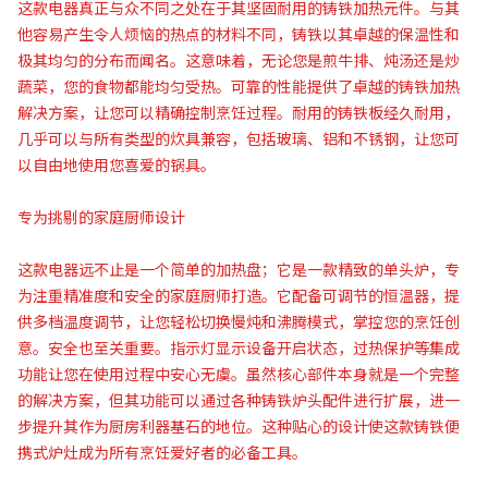
这款电器真正与众不同之处在于其坚固耐用的铸铁加热元件。与其
他容易产生令人烦恼的热点的材料不同，铸铁以其卓越的保温性和
极其均匀的分布而闻名。这意味着，无论您是煎牛排、炖汤还是炒
蔬菜，您的食物都能均匀受热。可靠的性能提供了卓越的铸铁加热
解决方案，让您可以精确控制烹饪过程。耐用的铸铁板经久耐用，
几乎可以与所有类型的炊具兼容，包括玻璃、铝和不锈钢，让您可
以自由地使用您喜爱的锅具。
专为挑剔的家庭厨师设计
这款电器远不止是一个简单的加热盘；它是一款精致的单头炉，专
为注重精准度和安全的家庭厨师打造。它配备可调节的恒温器，提
供多档温度调节，让您轻松切换慢炖和沸腾模式，掌控您的烹饪创
意。安全也至关重要。指示灯显示设备开启状态，过热保护等集成
功能让您在使用过程中安心无虞。虽然核心部件本身就是一个完整
的解决方案，但其功能可以通过各种铸铁炉头配件进行扩展，进一
步提升其作为厨房利器基石的地位。这种贴心的设计使这款铸铁便
携式炉灶成为所有烹饪爱好者的必备工具。