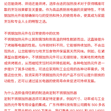
论您是烧烤、烘焙还是烘烤，选择合适的加热技术对于获得精准可
靠的烹饪效果都至关重要。作为高品质厨房电器的关键特性，不锈
钢加热元件能够确保均匀的受热和持久的使用寿命，使其成为家庭
烹饪和专业人士的明智之选。
不锈钢加热元件在日常使用中的优势
不锈钢加热元件以其耐腐蚀和耐高温的特性脱颖而出，这直接提升
了烤箱等电器的性能。与传统材料不同，它能够持续加热，不会出
现热点，让您能够均匀地烹饪食物并保留其天然风味。例如，在紧
凑型台面烤箱中，不锈钢加热元件可以无缝衔接，完美地煎烤肉类
或烘烤糕点，从而缩短烹饪时间并降低能耗。各种电加热元件进一
步提升了其多功能性，可适应家用和工业应用的各种功率需求。凭
借这些优势，投资采用不锈钢加热元件的产品不仅可以提升厨房的
功能性，还可以通过延长电器的使用寿命来促进可持续发展。
为什么选择值得信赖的制造商定制不锈钢加热器
定制不锈钢加热器选项可满足特定要求，例如尺寸、功率或与工业
加热元件等专用设备的集成。广东伟博科技有限公司拥有 500 多名
员工，年营业额约 4000 万美元。我们秉承 ISO 9001 和 ISO 14001