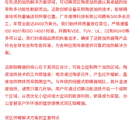
在先进的加热解决方案领域，可切换双区陶瓷加热器以其卓越的效
率和多功能性脱颖而出。这款创新设备采用陶瓷加热技术，能够精
准地将热量输送到所需位置。广东维博科技有限公司拥有500多名员
工，年营业额达4000万美元。我们始终将质量放在首位，严格遵循
ISO 9001和ISO 14001标准，并拥有VDE、TUV、UL、CE和ROHS等
多项认证。我们对卓越品质的执着追求，确保了这款加热器等产品
符合全球安全和性能标准，为各种应用场景提供可靠的加热解决方
案。
这款取暖器的核心在于其双区设计，可独立控制两个加热区域。陶
瓷加热技术的工作原理是：电流通过陶瓷元件，产生红外辐射，直
接加热物体而非周围空气。与传统的线圈式取暖器相比，其升温速
度极快，通常只需几秒钟。用户可通过切换功能选择开启一个或两
个区域，从而优化小空间或大空间的能源利用，使其成为家庭、办
公室甚至户外环境的理想便携式双区取暖器。
双区供暖解决方案的主要特点