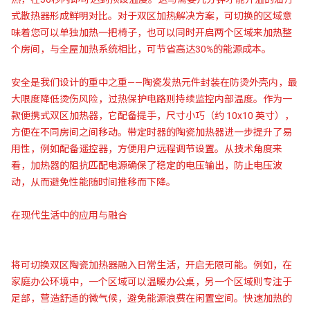
式散热器形成鲜明对比。对于双区加热解决方案，可切换的区域意
味着您可以单独加热一把椅子，也可以同时开启两个区域来加热整
个房间，与全屋加热系统相比，可节省高达30%的能源成本。
安全是我们设计的重中之重——陶瓷发热元件封装在防烫外壳内，最
大限度降低烫伤风险，过热保护电路则持续监控内部温度。作为一
款便携式双区加热器，它配备提手，尺寸小巧（约 10x10 英寸），
方便在不同房间之间移动。带定时器的陶瓷加热器进一步提升了易
用性，例如配备遥控器，方便用户远程调节设置。从技术角度来
看，加热器的阻抗匹配电源确保了稳定的电压输出，防止电压波
动，从而避免性能随时间推移而下降。
在现代生活中的应用与融合
将可切换双区陶瓷加热器融入日常生活，开启无限可能。例如，在
家庭办公环境中，一个区域可以温暖办公桌，另一个区域则专注于
足部，营造舒适的微气候，避免能源浪费在闲置空间。快速加热的