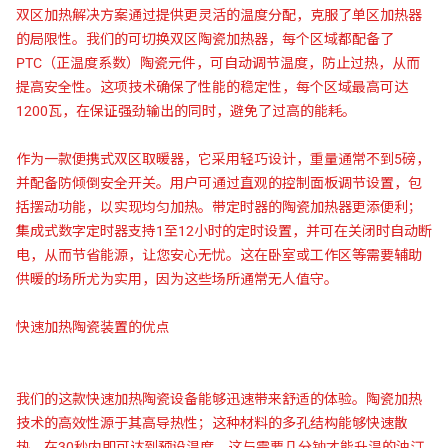
双区加热解决方案通过提供更灵活的温度分配，克服了单区加热器
的局限性。我们的可切换双区陶瓷加热器，每个区域都配备了
PTC（正温度系数）陶瓷元件，可自动调节温度，防止过热，从而
提高安全性。这项技术确保了性能的稳定性，每个区域最高可达
1200瓦，在保证强劲输出的同时，避免了过高的能耗。
作为一款便携式双区取暖器，它采用轻巧设计，重量通常不到5磅，
并配备防倾倒安全开关。用户可通过直观的控制面板调节设置，包
括摆动功能，以实现均匀加热。带定时器的陶瓷加热器更添便利；
集成式数字定时器支持1至12小时的定时设置，并可在关闭时自动断
电，从而节省能源，让您安心无忧。这在卧室或工作区等需要辅助
供暖的场所尤为实用，因为这些场所通常无人值守。
快速加热陶瓷装置的优点
我们的这款快速加热陶瓷设备能够迅速带来舒适的体验。陶瓷加热
技术的高效性源于其高导热性；这种材料的多孔结构能够快速散
热，在30秒内即可达到预设温度。这与需要几分钟才能升温的油汀