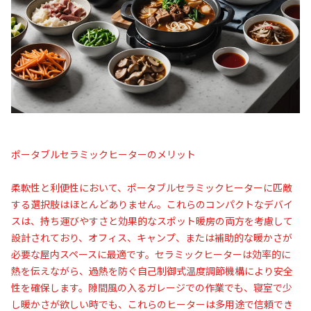
ポータブルセラミックヒーターのメリット
柔軟性と利便性において、ポータブルセラミックヒーターに匹敵
する選択肢はほとんどありません。これらのコンパクトなデバイ
スは、持ち運びやすさと効果的なスポット暖房の両方を考慮して
設計されており、オフィス、キャンプ、または補助的な暖かさが
必要な屋内スペースに最適です。セラミックヒーターは効率的に
熱を伝えながら、過熱を防ぐ自己制御式温度調節機構により安全
性を確保します。隙間風の入るガレージでの作業でも、寝室で少
し暖かさが欲しい時でも、これらのヒーターは多用途で信頼でき